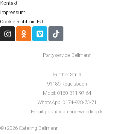
Kontakt
Impressum
Cookie Richtlinie EU
I
O
V
T
n
d
i
i
s
n
m
k
t
o
e
t
Partyservice Bellmann
a
k
o
o
g
l
k
r
a
Fürther Str. 4
a
s
91189 Regelsbach
m
s
Mobil: 0160-811-97-64
n
WhatsApp: 0174-928-73-71
i
k
Email: post@catering-wedding.de
i
©+2026 Catering Bellmann