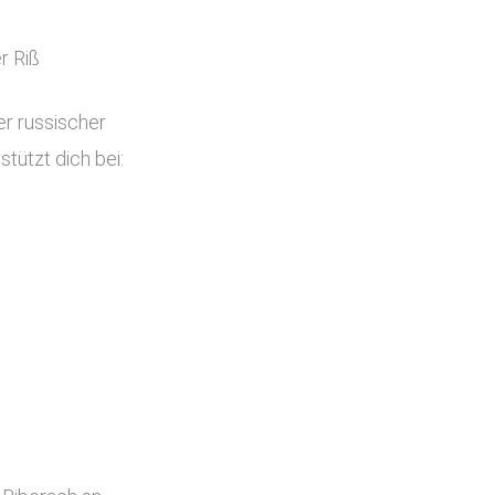
r Riß
er russischer
tützt dich bei: