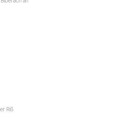
n Biberach an
er Riß