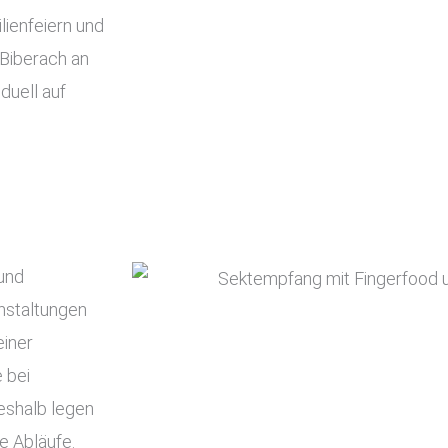
lienfeiern und
 Biberach an
iduell auf
 und
nstaltungen
einer
 bei
Deshalb legen
e Abläufe.